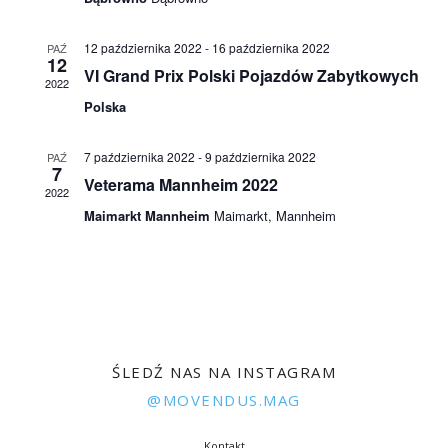
V
i
12 października 2022
-
16 października 2022
PAŹ
i
12
a
VI Grand Prix Polski Pojazdów Zabytkowych
e
2022
S
Polska
w
e
s
7 października 2022
-
9 października 2022
PAŹ
N
7
a
Veterama Mannheim 2022
2022
a
r
Maimarkt Mannheim
Maimarkt, Mannheim
v
c
i
h
g
a
a
t
n
ŚLEDŹ NAS NA INSTAGRAM
i
@MOVENDUS.MAG
d
o
n
Kontakt