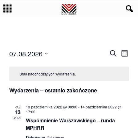
07.08.2026
W
W
S
M
z
o
y
W
u
y
n
k
y
d
t
a
Brak nadchodzących wydarzenia.
b
d
h
j
a
i
a
e
r
Wydarzenia – ostatnio zakończone
r
z
r
z
d
13 października 2022 @ 08:00
-
14 października 2022 @
e
PAŹ
z
13
17:00
a
n
2022
Wspomnienie Warszawskiego – runda
t
e
i
ę
MPHRR
.
n
e
Dąbrówno
Dąbrówno