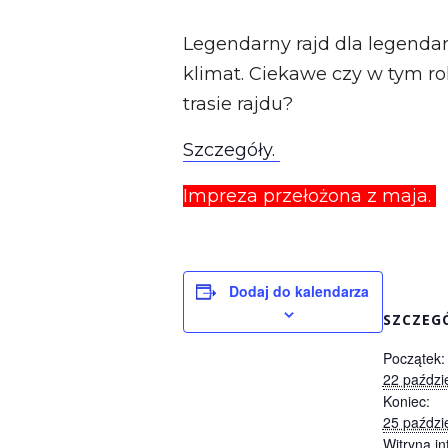
Legendarny rajd dla legend
klimat. Ciekawe czy w tym ro
trasie rajdu?
Szczegóły.
Impreza przełożona z maja.
Dodaj do kalendarza
SZCZEG
Początek:
22 paździ
Koniec:
25 paździ
Witryna in