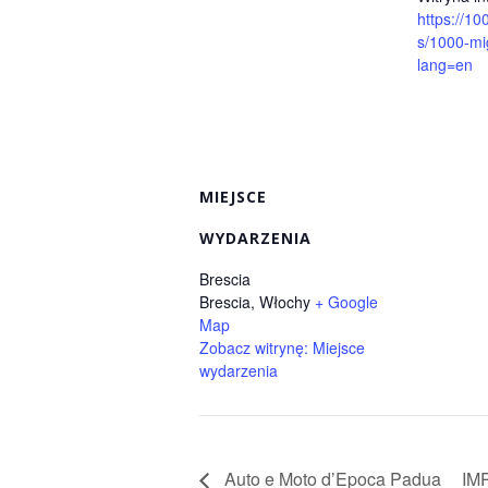
https://10
s/1000-mi
lang=en
MIEJSCE
WYDARZENIA
Brescia
Brescia
,
Włochy
+ Google
Map
Zobacz witrynę: Miejsce
wydarzenia
Auto e Moto d’Epoca Padua
IM