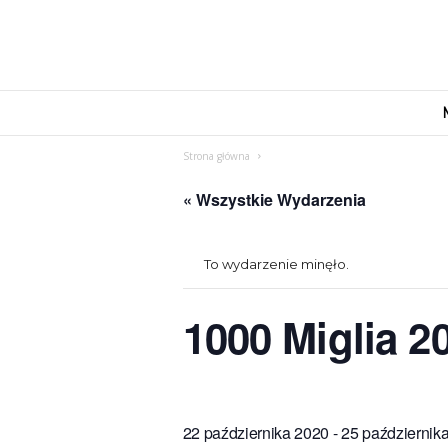
M
o
v
Strona główna
e
n
« Wszystkie Wydarzenia
d
u
s
To wydarzenie minęło.
1000 Miglia 2
22 października 2020
-
25 październik