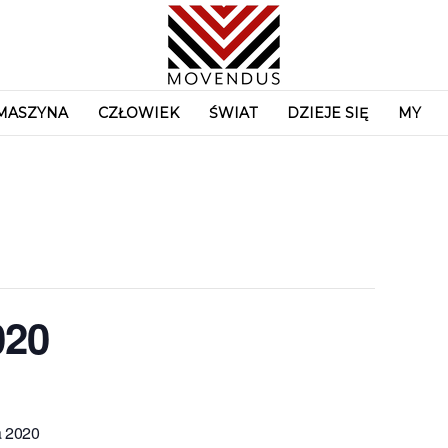
MASZYNA
CZŁOWIEK
ŚWIAT
DZIEJE SIĘ
MY
020
a 2020