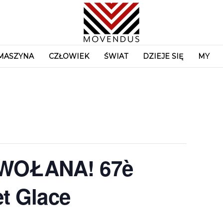
MASZYNA
CZŁOWIEK
ŚWIAT
DZIEJE SIĘ
MY
WOŁANA! 67è
et Glace