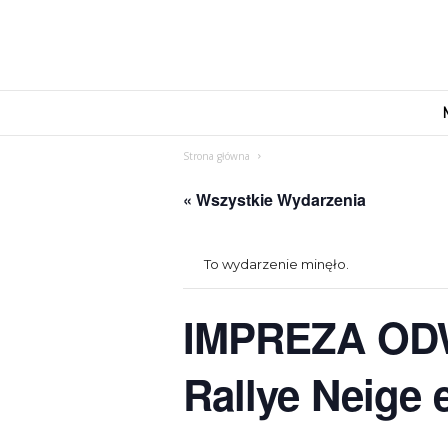
M
o
v
Strona główna
e
n
« Wszystkie Wydarzenia
d
u
s
To wydarzenie minęło.
IMPREZA OD
Rallye Neige 