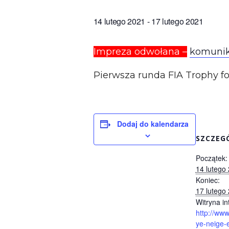
14 lutego 2021
-
17 lutego 2021
Impreza odwołana –
komunik
Pierwsza runda FIA Trophy for
Dodaj do kalendarza
SZCZEG
Początek:
14 lutego
Koniec:
17 lutego
Witryna in
http://www
ye-neige-e