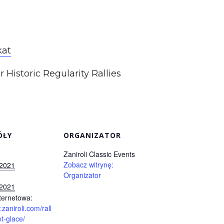
at
 Historic Regularity Rallies
ÓŁY
ORGANIZATOR
Zaniroli Classic Events
Zobacz witrynę:
 2021
Organizator
 2021
ternetowa:
.zaniroli.com/rall
t-glace/