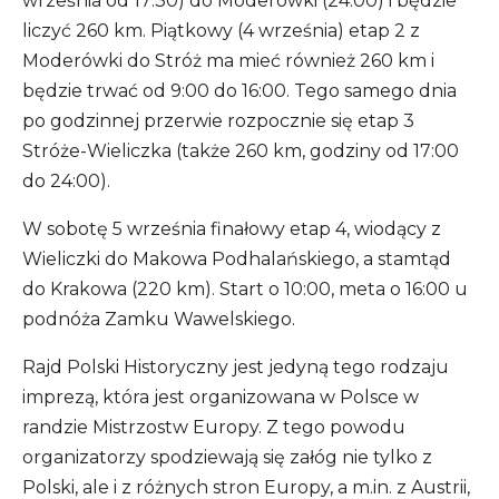
września od 17:30) do Moderówki (24:00) i będzie
liczyć 260 km. Piątkowy (4 września) etap 2 z
Moderówki do Stróż ma mieć również 260 km i
będzie trwać od 9:00 do 16:00. Tego samego dnia
po godzinnej przerwie rozpocznie się etap 3
Stróże-Wieliczka (także 260 km, godziny od 17:00
do 24:00).
W sobotę 5 września finałowy etap 4, wiodący z
Wieliczki do Makowa Podhalańskiego, a stamtąd
do Krakowa (220 km). Start o 10:00, meta o 16:00 u
podnóża Zamku Wawelskiego.
Rajd Polski Historyczny jest jedyną tego rodzaju
imprezą, która jest organizowana w Polsce w
randzie Mistrzostw Europy. Z tego powodu
organizatorzy spodziewają się załóg nie tylko z
Polski, ale i z różnych stron Europy, a m.in. z Austrii,