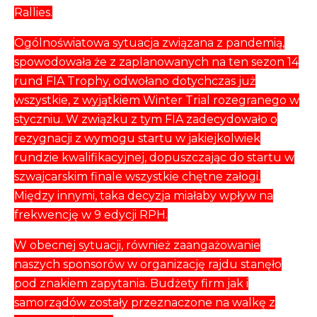
Rallies.
Ogólnoświatowa sytuacja związana z pandemią,
spowodowała że z zaplanowanych na ten sezon 14
rund FIA Trophy, odwołano dotychczas już
wszystkie, z wyjątkiem Winter Trial rozegranego w
styczniu. W związku z tym FIA zadecydowało o
rezygnacji z wymogu startu w jakiejkolwiek
rundzie kwalifikacyjnej, dopuszczając do startu w
szwajcarskim finale wszystkie chętne załogi.
Między innymi, taka decyzja miałaby wpływ na
frekwencję w 9 edycji RPH.
W obecnej sytuacji, również zaangażowanie
naszych sponsorów w organizację rajdu stanęło
pod znakiem zapytania. Budżety firm jak i
samorządów zostały przeznaczone na walkę z