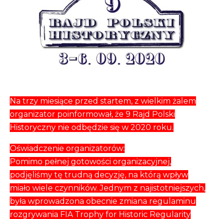
Na trzy miesiące przed startem, z wielkim żalem
organizator poinformował, że 9 Rajd Polski
Historyczny nie odbędzie się w 2020 roku.
Oświadczenie organizatorów:
Pomimo pełnej gotowości organizacyjnej,
podjęliśmy tę trudną decyzję, na którą wpływ
miało wiele czynników. Jednym z najistotniejszych,
była wprowadzona obecnie zmiana regulaminu
rozgrywania FIA Trophy for Historic Regularity