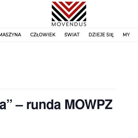
MASZYNA
CZŁOWIEK
ŚWIAT
DZIEJE SIĘ
MY
cia” – runda MOWPZ