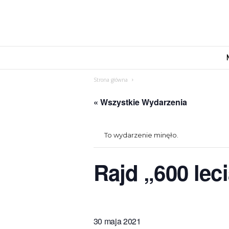
M
o
v
Strona główna
e
n
« Wszystkie Wydarzenia
d
u
s
To wydarzenie minęło.
Rajd „600 le
30 maja 2021