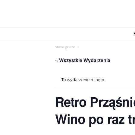
M
o
v
Strona główna
e
n
« Wszystkie Wydarzenia
d
u
s
To wydarzenie minęło.
Retro Prząśni
Wino po raz t