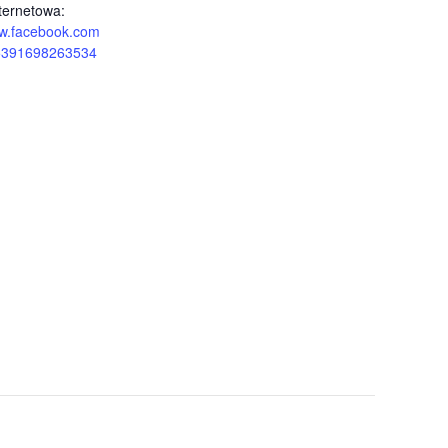
ternetowa:
ww.facebook.com
35391698263534