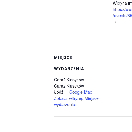
Witryna in
https://w
/events/
1/
MIEJSCE
WYDARZENIA
Garaż Klasyków
Garaż Klasyków
Łódź
,
+ Google Map
Zobacz witrynę: Miejsce
wydarzenia