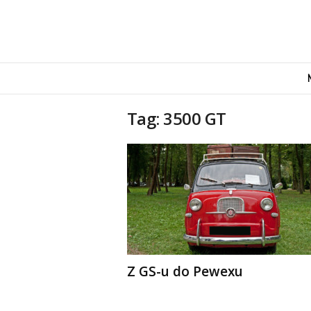
M
o
v
e
Tag: 3500 GT
n
d
u
s
Z GS-u do Pewexu