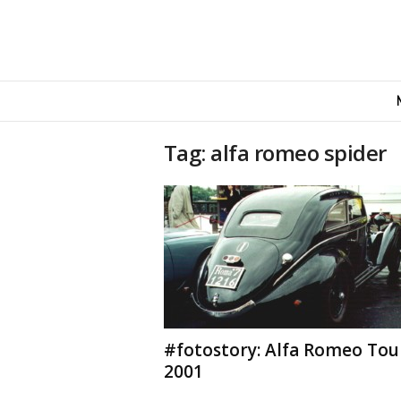
M
o
v
e
Tag: alfa romeo spider
n
d
u
s
#fotostory: Alfa Romeo Tou
2001