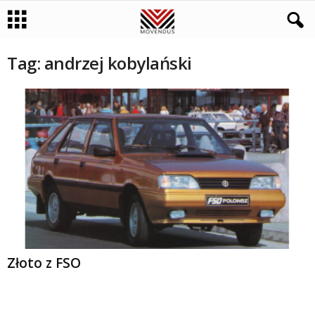
Tag: andrzej kobylański
Złoto z FSO