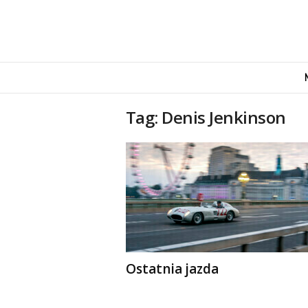
M
o
v
e
Tag: Denis Jenkinson
n
d
u
s
Ostatnia jazda