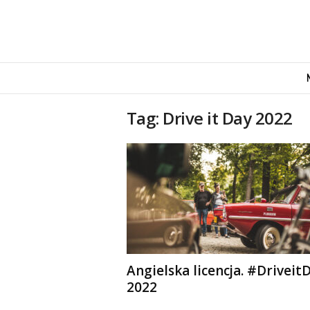
M
o
v
e
Tag: Drive it Day 2022
n
d
u
s
Angielska licencja. #Driveit
2022