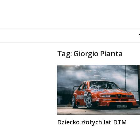
M
o
v
e
Tag: Giorgio Pianta
n
d
u
s
Dziecko złotych lat DTM