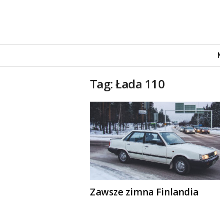
M
o
v
e
Tag: Łada 110
n
d
u
s
Zawsze zimna Finlandia