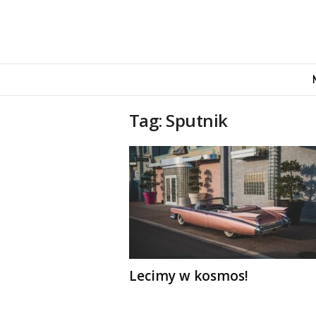
M
o
v
e
Tag: Sputnik
n
d
u
s
Lecimy w kosmos!