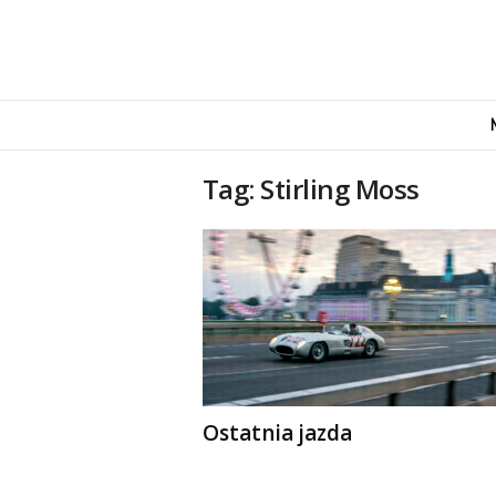
M
o
v
e
Tag: Stirling Moss
n
d
u
s
Ostatnia jazda