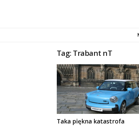
M
o
v
e
Tag: Trabant nT
n
d
u
s
Taka piękna katastrofa