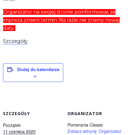
Organizator na swojej stronie poinformował, że
impreza zmieni termin. Na razie nie znamy nowej
daty.
Szczegóły.
Dodaj do kalendarza
SZCZEGÓŁY
ORGANIZATOR
Pomerania Classic
Początek:
Zobacz witrynę: Organizator
11 czerwca 2020