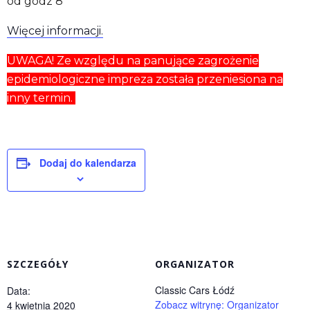
od godz 8
Więcej informacji.
UWAGA! Ze względu na panujące zagrożenie
epidemiologiczne impreza została przeniesiona na
inny termin.
Dodaj do kalendarza
SZCZEGÓŁY
ORGANIZATOR
Classic Cars Łódź
Data:
Zobacz witrynę: Organizator
4 kwietnia 2020