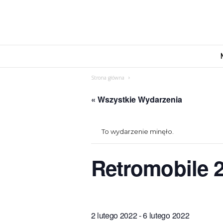
M
o
v
Strona główna
e
n
« Wszystkie Wydarzenia
d
u
s
To wydarzenie minęło.
Retromobile 2
2 lutego 2022
-
6 lutego 2022