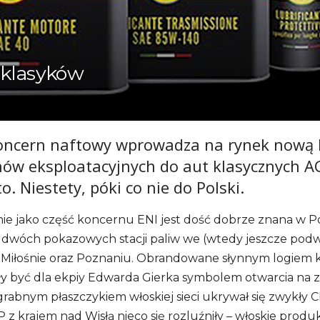
 klasyków
on­cern naf­towy wpro­wa­dza na rynek nową l
­nów eks­plo­ata­cyj­nych do aut kla­sycz­nych A
. Nie­stety, póki co nie do Pol­ski.
nie jako część kon­cernu ENI jest dość dobrze znana w Po
z dwóch poka­zo­wych sta­cji paliw we (wtedy jesz­cze pod
ej Miło­śnie oraz Pozna­niu. Obran­do­wane słyn­nym logiem
y być dla ekpiy Edwarda Gierka sym­bo­lem otwar­cia na 
ab­nym płasz­czy­kiem wło­skiej sieci ukry­wał się zwy­kły C
 z kra­jem nad Wisłą nieco się roz­luź­niły – wło­skie pro­du