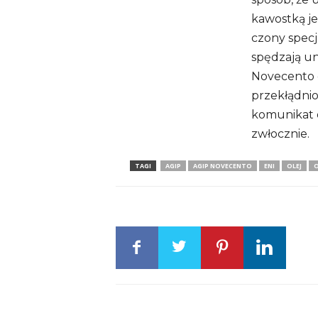
ka­wostką je
czony spe­cj
spęd­zają un
Nove­cento 
prze­kłą­dni
komu­ni­kat 
zwłocz­nie.
TAGI
AGIP
AGIP NOVECENTO
ENI
OLEJ
O