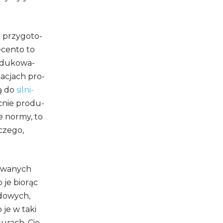
przy­go­to­
e­cento to
­du­ko­wa­
a­cjach pro­
są do
sil­ni­
­nie pro­du­
ze normy, to
iczego,
­wa­nych
je bio­rąc
do­wych,
 je w taki
u­rach. Cie­