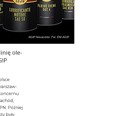
AGIP Novacento. Fot. ENI AGIP
inię ole­
GIP
l­sce
war­szaw­
 kon­cernu
zachód,
PN. Póź­niej
kty były