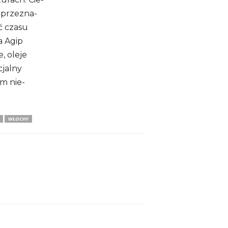
 prze­zna­
ść czasu
ta Agip
, oleje
cjalny
ym nie­
WŁOCHY