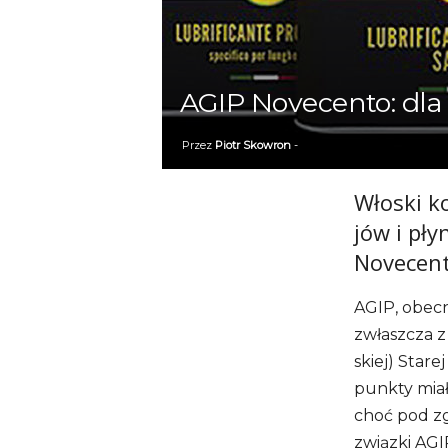
AGIP Novecento: dla
Przez
Piotr Skowron
-
Wło­ski k
jów i pły
Novecento
AGIP, obec­
zwłasz­cza 
skiej) Sta­r
punkty miał
choć pod zgr
związki AGIP