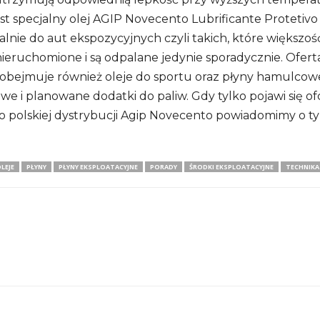
st spe­cj­alny olej AGIP Nove­cento Lubri­fi­cante Pro­te­tivo
al­nie do aut eks­po­zy­cyj­nych czyli takich, które więk­szo
ie­ru­cho­mione i są odpa­lane jedy­nie spo­ra­dycz­nie. Ofer
obej­muje rów­nież oleje do sportu oraz płyny hamul­cowe
owe i pla­no­wane dodatki do paliw. Gdy tylko pojawi się of
o pol­skiej dys­try­bu­cji Agip Nove­cento powia­do­mimy o t
LEJE
PŁYNY
PŁYNY EKSPLOATACYJNE
PORADY
ŚRODKI EKSPLOATACYJNE
TECHNIKA