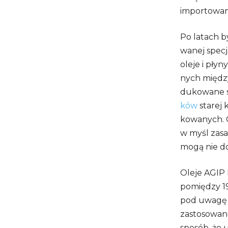
impor­to­wane
Po latach by
wa­nej spe­c
oleje i płyn
nych mię­dzy
du­ko­wane s
ków
sta­rej 
ko­wa­nych. 
w myśl zasad
mogą nie do
Oleje AGIP 
pomię­dzy 19
pod uwagę zw
zasto­so­wan
spo­sób, że 