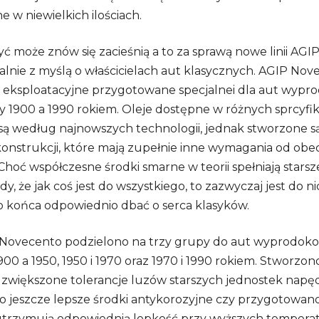
 w nie­wiel­kich ilo­ściach.
ć może znów się zacie­śnią a to za sprawą nowe linii AGIP 
jal­nie z myślą o wła­ści­cie­lach aut kla­sycz­nych. AGIP Nov
y eks­plo­ata­cyjne przy­go­to­wane spe­cjal­nei dla aut wypro
 1900 a 1990 rokiem. Oleje dostępne w róż­nych spr­cy­fi­k
ą według naj­now­szych tech­no­lo­gii, jed­nak stwo­rzone 
kon­struk­cji, które mają zupeł­nie inne wyma­ga­nia od obec
Choć współ­cze­sne środki smarne w teo­rii speł­niają star­s
y, że jak coś jest do wszyst­kiego, to zazwy­czaj jest do n
 końca odpo­wied­nio dbać o serca kla­sy­ków.
Nove­cento podzie­lono na trzy grupy do aut wypro­do­ko
00 a 1950, 1950 i 1970 oraz 1970 i 1990 rokiem. Stwo­rzono 
ięk­szone tole­ran­cje luzów star­szych jed­no­stek napę­
o jesz­cze lep­sze środki anty­ko­ro­zyjne czy przy­go­to­wano
utrzy­mują odpo­wied­nią lep­kość przy wyż­szych tem­pe­ra­t