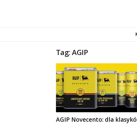
M
o
v
e
Tag: AGIP
n
d
u
s
AGIP Novecento: dla klasyk