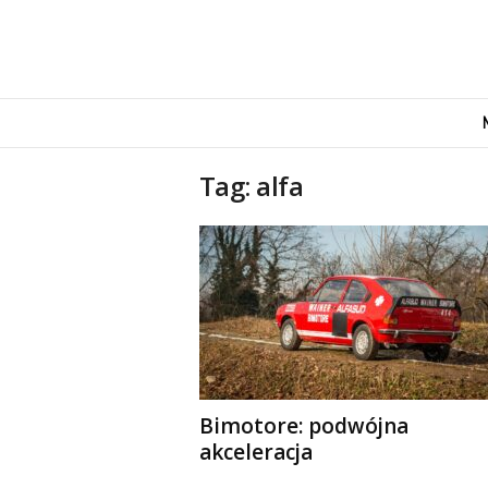
M
o
v
e
Tag: alfa
n
d
u
s
Bimotore: podwójna
akceleracja