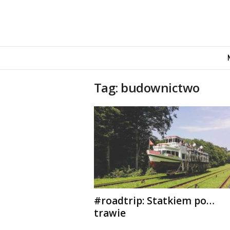
M
o
v
e
Tag: budownictwo
n
d
u
s
#roadtrip: Statkiem po…
trawie