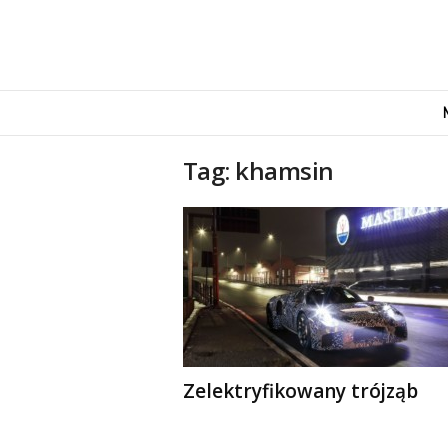
M
o
v
e
Tag: khamsin
n
d
u
s
Zelektryfikowany trójząb