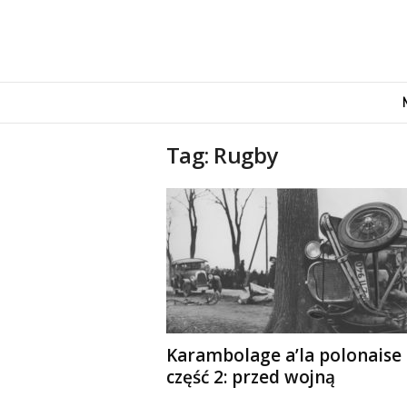
M
o
v
e
Tag: Rugby
n
d
u
s
Karambolage a’la polonaise
część 2: przed wojną