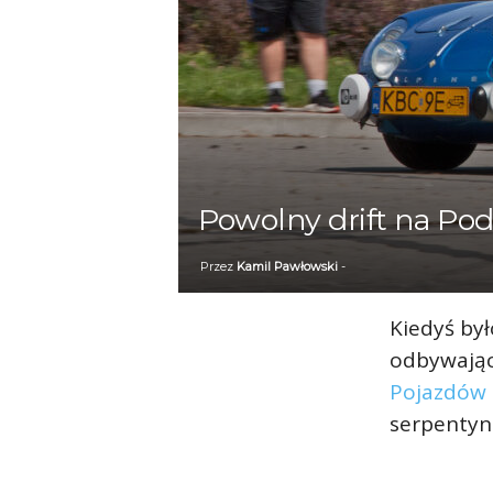
Powolny drift na Po
Przez
Kamil Pawłowski
-
Kiedyś był
odbywają
Pojazdów
serpentyn