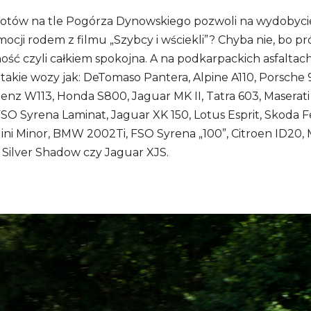
rotów na tle Pogórza Dynowskiego pozwoli na wydobyci
ocji rodem z filmu „Szybcy i wściekli”? Chyba nie, bo p
ość czyli całkiem spokojna. A na podkarpackich asfaltac
akie wozy jak: DeTomaso Pantera, Alpine A110, Porsche 
nz W113, Honda S800, Jaguar MK II, Tatra 603, Maserati
O Syrena Laminat, Jaguar XK 150, Lotus Esprit, Skoda Fe
ini Minor, BMW 2002Ti, FSO Syrena „100”, Citroen ID20,
 Silver Shadow czy Jaguar XJS.