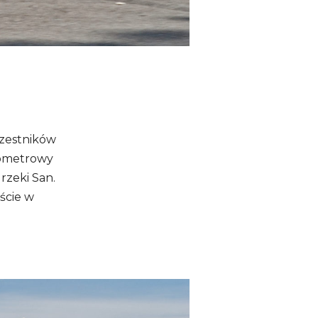
czestników
lometrowy
rzeki San.
ście w