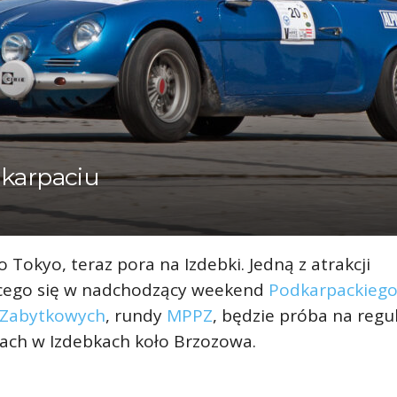
dkarpaciu
o Tokyo, teraz pora na Izdebki. Jedną z atrakcji
cego się w nadchodzący weekend
Podkarpackiego
 Zabytkowych
, rundy
MPPZ
, będzie próba na regu
ach w Izdebkach koło Brzozowa.