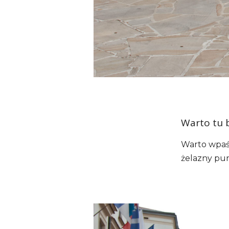
Warto tu 
Warto wpaść
żelazny pu