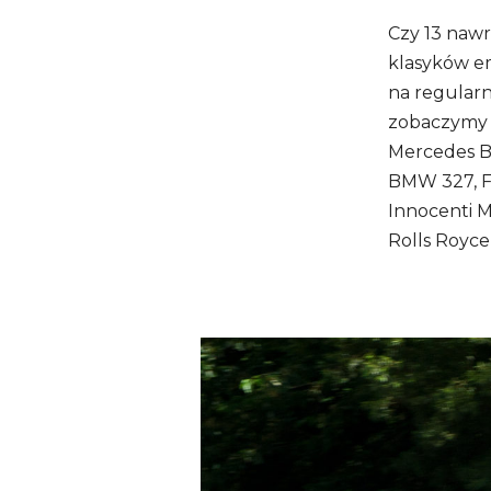
Czy 13 naw
klasyków em
na regularn
zobaczymy t
Mercedes Be
BMW 327, FS
Innocenti M
Rolls Royce