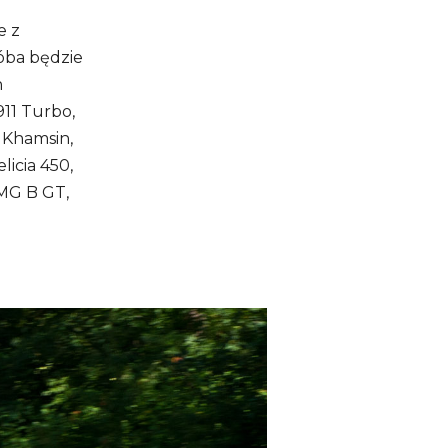
e z
róba będzie
h
911 Turbo,
 Khamsin,
licia 450,
 MG B GT,