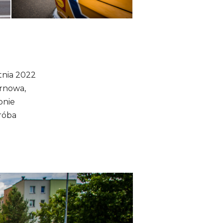
etnia 2022
arnowa,
pnie
próba