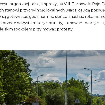
esu organizacji takiej imprezy jak VIII Tarnowski Rajd 
h stanowi przychylność lokalnych władz, drugą połowę 
zy są gotowi stać godzinami na słońcu, machać rękami, m
a przede wszystkim liczyć punkty, sumować, tworzyć list
nielskim spokojem przyjmować protesty.