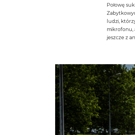
Połowę sukc
Zabytkowyc
ludzi, któr
mikrofonu, 
jeszcze z a