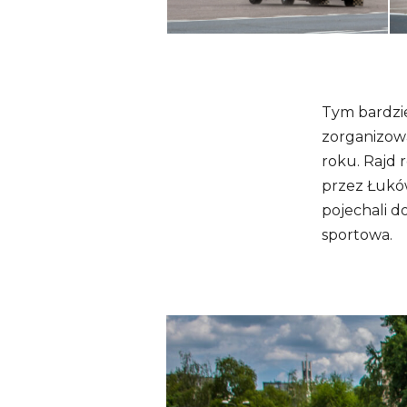
Tym bardzie
zorganizow
roku. Rajd 
przez Łuków
pojechali d
sportowa.