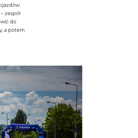
Pojazdów
– zespół
ówić do
y, a potem