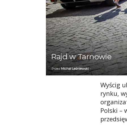
Rajd w Tarnowie
Przez
Michał Leśniewski
-
Wyścig u
rynku, w
organiza
Polski – 
przedsięw