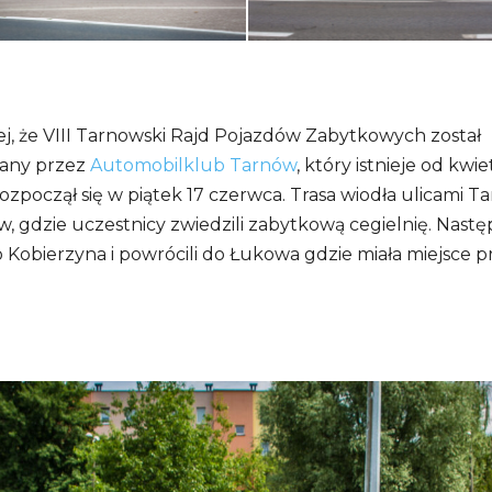
j, że VIII Tarnowski Rajd Pojazdów Zabytkowych został
any przez
Automobilklub Tarnów
, który istnieje od kwi
rozpoczął się w piątek 17 czerwca. Trasa wiodła ulicami T
, gdzie uczestnicy zwiedzili zabytkową cegielnię. Nastę
o Kobierzyna i powrócili do Łukowa gdzie miała miejsce 