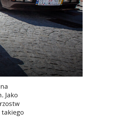
 na
. Jako
trzostw
 takiego