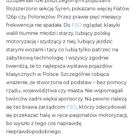
uzupełniali luki poszczególnymi pojazdami.
Rozszerzono sekcję Syren, pokazano więcej Fiatów
126p czy Polonezów. Przez prawie pięć miesięcy
frekwencja nie spadała. Do
FSO
oglądać klasyki
walili tłumnie młodzi i starzy, lubiący polską
motoryzację i szydzący z niej, lubiący jeździć
starymi wozami i tacy co lubią tylko patrzeć na
zabytkową technologię. I wszyscy zgodnie
twierdzą, że to najlepsza wystawa pojazdów
klasycznych w Polsce. Szczególnie robiąca
wrażenie, że stworzona od podstaw – bez pomocy
rządu, województwa czy miasta. Nie wspomagali
twórców żadni więksi sponsorzy. Na pewno należą
się też brawa zarządcom
FSO
, którzy zdecydowali
się przekazać halę w ręce pasjonatów motoryzacji,
bo wyszło z tego coś naprawdę
nieprawdopodobnego.