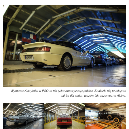
Wystawa Klasyków w FSO to nie tylko motoryzacja polska. Znalazło się tu miejsce
także dla takich wozów jak egzotyczne Alpine.