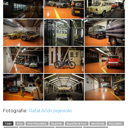
Fotografie:
Rafał Andrzejewski
TAGI
FSO
FSO POLONEZ
KLASYKI
KLASYKI W FSO
MUZEUM
POLONEZ