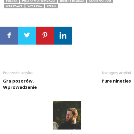
POLSKA
POLSKA MOTORYZACJA
ROBERT BRYKAŁA
SKARB NARODU
WARSZAWA
WYSTAWA
ŻERAŃ
Poprzedni artykuł
Następny artykuł
Gra pozorów.
Pure nineties
Wprowadzenie