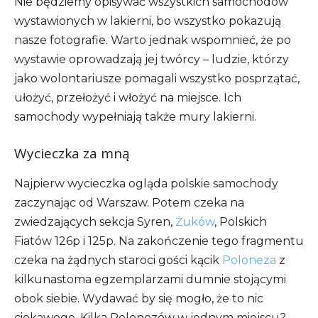
Nie będziemy opisywać wszystkich samochodów
wystawionych w lakierni, bo wszystko pokazują
nasze fotografie. Warto jednak wspomnieć, że po
wystawie oprowadzają jej twórcy – ludzie, którzy
jako wolontariusze pomagali wszystko posprzątać,
ułożyć, przełożyć i włożyć na miejsce. Ich
samochody wypełniają także mury lakierni.
Wycieczka za mną
Najpierw wycieczka ogląda polskie samochody
zaczynając od Warszaw. Potem czeka na
zwiedzających sekcja Syren,
Żuków
, Polskich
Fiatów 126p i 125p. Na zakończenie tego fragmentu
czeka na żądnych staroci gości kącik
Poloneza
z
kilkunastoma egzemplarzami dumnie stojącymi
obok siebie. Wydawać by się mogło, że to nic
ciekawego. Kilka Polonezów w jednym miejscu?