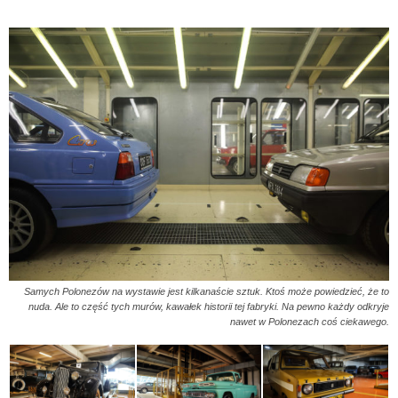
Samych Polonezów na wystawie jest kilkanaście sztuk. Ktoś może powiedzieć, że to
nuda. Ale to część tych murów, kawałek historii tej fabryki. Na pewno każdy odkryje
nawet w Polonezach coś ciekawego.