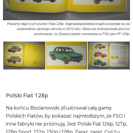
Poważny błąd czyli rysunek Fiata 128p. Najprawdopodobniej książka powstała tuż po
ustanowieniu słynnego rekordu w 1973 roku. Wówczas funkcjonowało jeszcze
przekonanie, że Zastava będzie montowana w FSO jako PF 128p.
Polski Fiat 128p
Na końcu Bocianowski zilustrował całą gamę
Polskich Fiatów, by pokazać najmłodszym, że FSO i
inne fabryki nie próżnują. Jest Polski Fiat 126p, 127p,
128p Sport, 132p, 130p i 128p. Zaraz, zaraz. Coś tu