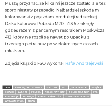
Muszę przyznać, że kilka mi jeszcze zostało, ale też
sporo niestety przepadło. Najbardziej szkoda mi
kolorowanki z pojazdami produkcji radzieckiej.
Dziko kolorowe Pobieda M20 i ZIS 5 zniknęły
gdzieś razem z pancernym resorakiem Moskwicza
412, który nie rozbił się nawet po upadku z
trzeciego piętra oraz po wielokrotnych ciosach
młotkiem.
Zdjęcia książki o FSO wykonał:
Rafał Andrzejewski
TAGI
ANDRZEJ JAROSZEWICZ
FIAT 125P
FSO
JERZY ŁAWICKI
KSIĄŻKA
KSIĄŻKI
LATA 70
POLSKA
POLSKI FIAT 125P
POLSKI FIAT 128P
PRL
PUBLIKACJA
RECENCJA
REKORD PRĘDKOŚCI
SOBIESŁAW ZASADA
WYDAWNICTWA
ŻERAŃ