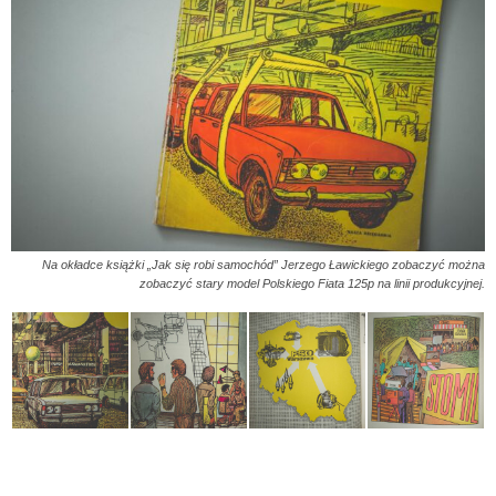
Na okładce książki „Jak się robi samochód” Jerzego Ławickiego zobaczyć można
zobaczyć stary model Polskiego Fiata 125p na linii produkcyjnej.