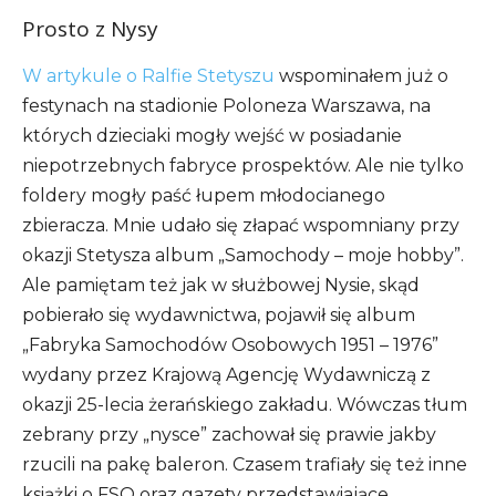
Prosto z Nysy
W artykule o Ralfie Stetyszu
wspominałem już o
festynach na stadionie Poloneza Warszawa, na
których dzieciaki mogły wejść w posiadanie
niepotrzebnych fabryce prospektów. Ale nie tylko
foldery mogły paść łupem młodocianego
zbieracza. Mnie udało się złapać wspomniany przy
okazji Stetysza album „Samochody – moje hobby”.
Ale pamiętam też jak w służbowej Nysie, skąd
pobierało się wydawnictwa, pojawił się album
„Fabryka Samochodów Osobowych 1951 – 1976”
wydany przez Krajową Agencję Wydawniczą z
okazji 25-lecia żerańskiego zakładu. Wówczas tłum
zebrany przy „nysce” zachował się prawie jakby
rzucili na pakę baleron. Czasem trafiały się też inne
książki o FSO oraz gazety przedstawiające