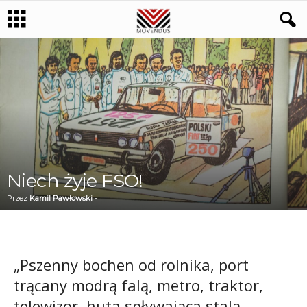
Niech żyje FSO!
Przez
Kamil Pawłowski
-
„Pszenny bochen od rolnika, port
trącany modrą falą, metro, traktor,
telewizor, huta spływająca stalą,