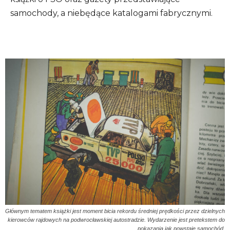
samochody, a niebędące katalogami fabrycznymi.
Głównym tematem książki jest moment bicia rekordu średniej prędkości przez dzielnych
kierowców rajdowych na podwrocławskiej autostradzie. Wydarzenie jest pretekstem do
pokazania jak powstaje samochód.