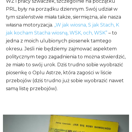
WZ i pracy szwaczek, szczególnie na początku
PRL, były na porządku dziennym. Swój udział w
tym szaleństwie miała także, siermiężna, ale nasza
własna motoryzacja.
„W jak wiosna, S jak Stach, K
jak kocham Stacha wiosną, WSK, och, WSK”
– to
jedna z moich ulubionych piosenek tamtego
okresu. Jeśli nie będziemy zajmować aspektem
politycznym tego zagadnienia to można stwierdzić,
że miało to swój urok. Dziś trudno sobie wyobrazić
piosenkę o Oplu Astrze, która zagości w liście
przebojów (dziś trudno już sobie wyobrazić nawet
samą listę przebojów).