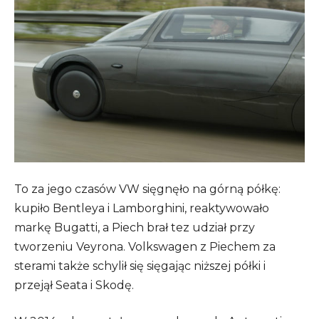
To za jego czasów VW sięgnęło na górną półkę:
kupiło Bentleya i Lamborghini, reaktywowało
markę Bugatti, a Piech brał tez udział przy
tworzeniu Veyrona. Volkswagen z Piechem za
sterami także schylił się sięgając niższej półki i
przejął Seata i Skodę.