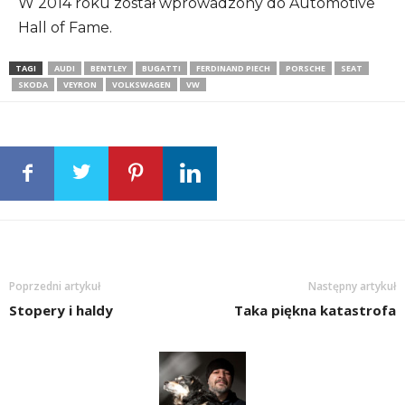
W 2014 roku został wprowadzony do Automotive
Hall of Fame.
TAGI
AUDI
BENTLEY
BUGATTI
FERDINAND PIECH
PORSCHE
SEAT
SKODA
VEYRON
VOLKSWAGEN
VW
Poprzedni artykuł
Następny artykuł
Stopery i haldy
Taka piękna katastrofa