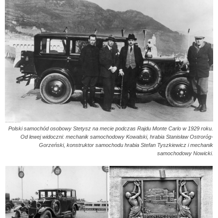
Polski samochód osobowy Stetysz na mecie podczas Rajdu Monte Carlo w 1929 roku.
Od lewej widoczni: mechanik samochodowy Kowalski, hrabia Stanisław Ostroróg-
Gorzeński, konstruktor samochodu hrabia Stefan Tyszkiewicz i mechanik
samochodowy Nowicki.