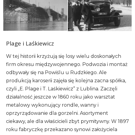
Plage i Laśkiewicz
W tej historii krzyżują się losy wielu doskonałych
firm okresu międzywojennego. Podwozia i montaż
odbywały się na Powiślu u Rudzkiego. Ale
produkcją karoserii zajęła się kolejna zacna spółka,
czyli „E. Plage i T. Laśkiewicz” z Lublina. Zaczęli
działalność jeszcze w 1860 roku jako warsztat
metalowy wykonujący rondle, wanny i
oprzyrządowanie dla gorzelni. Asortyment
ciekawy, ale dla właścicieli zbyt prymitywny. W 1897
roku fabryczkę przekazano synowi założyciela