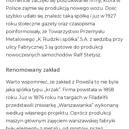
momencie zaczęło się poszukiwanie firmy, która w
Polsce zajmie się produkcją nowego wozu. Dość
szybko udało się znaleźć taką spółkę i już w 1927
roku stołeczne gazety oraz czasopisma
poinformowały, że Towarzystwo Przemysłu
Metalowego „K. Rudzki i spółka” S.A. z siedzibą przy
ulicy Fabrycznej 3 są gotowe do produkcji
nowoczesnych samochodów Ralf Stetysz.
Renomowany zakład
Warto wspomnieć, że zakład z Powiśla to nie byle
jaka spółka typu „krzak”. Firma powstała w 1858
roku. Już w 1876 roku na targach w Filadelfii
przedstawili żniwiarkę „Warszawianka” wykonaną
według własnego projektu. Oprócz produkcji
maszyn głównym zajęciem warszawskiej fabryki
były elementy z metalu, od mostów, przez