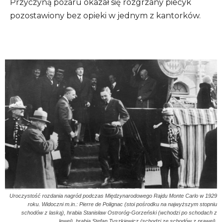
Przyczyną pożaru okazał się rozgrzany piecyk
pozostawiony bez opieki w jednym z kantorków.
Uroczystość rozdania nagród podczas Międzynarodowego Rajdu Monte Carlo w 1929
roku. Widoczni m.in.: Pierre de Polignac (stoi pośrodku na najwyższym stopniu
schodów z laską), hrabia Stanisław Ostroróg-Gorzeński (wchodzi po schodach z
lewej), hrabia Stefan Tyszkiewicz (schodzi ze schodów z prawej).