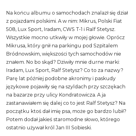
Na końcu albumu o samochodach znalazł się dział
z pojazdami polskimi. A w nim: Mikrus, Polski Fiat
508, Lux Sport, Iradam, CWS T-1 i Ralf Stetysz.
Wszystkie mocno utkwiły w mojej głowie. Oprócz
Mikrusa, który gnił na parkingu pod Szpitalem
Bródnowskim, większości tych samochodów nie
znałem. No bo skąd? Dziwiły mnie durne marki:
Iradam, Lux Sport, Ralf Stetysz? Co to za nazwy?
Parę lat później podobne akronimy i paskudy
językowe pojawiły się na szyldach przy szczękach
na bazarze przy ulicy Kondratowicza. A ja
zastanawiałem się dalej co to jest Ralf Stetysz? Na
początku ktoś dał imię psa, może go bardzo lubił?
Potem dodał jakieś staromodne słowo, którego
ostatnio używał król Jan III Sobieski.