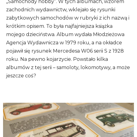
„Samochody hobby”. W tych albumach, wzorem
zachodnich wydawnictw, wklejało się rysunki
zabytkowych samochodów w rubryki z ich nazwą i
krótkim opisem. To była najfajniejsza książka
mojego dzieciństwa. Album wydała Młodzieżowa
Agencja Wydawnicza w 1979 roku, a na okładce
pojawił się rysunek Mercedesa W06 serii S z 1928
roku. Na pewno kojarzycie. Powstało kilka
albumów z tej serii – samoloty, lokomotywy, a może
jeszcze coś?