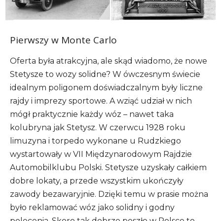
Pierwszy w Monte Carlo
Oferta była atrakcyjna, ale skąd wiadomo, że nowe
Stetysze to wozy solidne? W ówczesnym świecie
idealnym poligonem doświadczalnym były liczne
rajdy i imprezy sportowe. A wziąć udział w nich
mógł praktycznie każdy wóz – nawet taka
kolubryna jak Stetysz. W czerwcu 1928 roku
limuzyna i torpedo wykonane u Rudzkiego
wystartowały w VII Międzynarodowym Rajdzie
Automobilklubu Polski. Stetysze uzyskały całkiem
dobre lokaty, a przede wszystkim ukończyły
zawody bezawaryjnie. Dzięki temu w prasie można
było reklamować wóz jako solidny i godny
polecenia. Skoro tak dobrze poszło w Polsce to