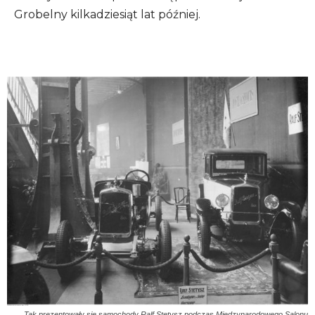
Grobelny kilkadziesiąt lat później.
Tak prezentowały się samochody Ralf Stetysz podczas Międzynarodowego Salonu