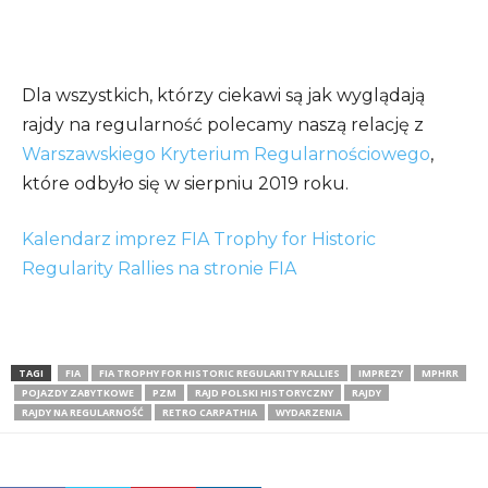
Dla wszystkich, którzy ciekawi są jak wyglądają
rajdy na regularność polecamy naszą relację z
Warszawskiego Kryterium Regularnościowego
,
które odbyło się w sierpniu 2019 roku.
Kalendarz imprez FIA Trophy for Historic
Regularity Rallies na stronie FIA
TAGI
FIA
FIA TROPHY FOR HISTORIC REGULARITY RALLIES
IMPREZY
MPHRR
POJAZDY ZABYTKOWE
PZM
RAJD POLSKI HISTORYCZNY
RAJDY
RAJDY NA REGULARNOŚĆ
RETRO CARPATHIA
WYDARZENIA