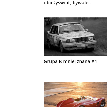
obieżyświat, bywalec
Grupa B mniej znana #1