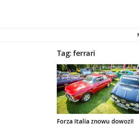
M
o
v
e
Tag: ferrari
n
d
u
s
Forza Italia znowu dowozi!