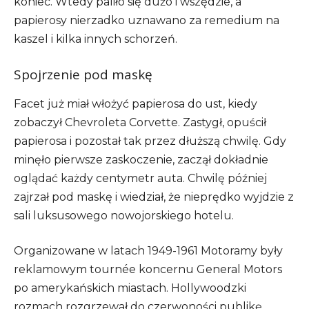
koniec. Wtedy paliło się dużo i wszędzie, a
papierosy nierzadko uznawano za remedium na
kaszel i kilka innych schorzeń.
Spojrzenie pod maskę
Facet już miał włożyć papierosa do ust, kiedy
zobaczył Chevroleta Corvette. Zastygł, opuścił
papierosa i pozostał tak przez dłuższą chwilę. Gdy
minęło pierwsze zaskoczenie, zaczął dokładnie
oglądać każdy centymetr auta. Chwilę później
zajrzał pod maskę i wiedział, że nieprędko wyjdzie z
sali luksusowego nowojorskiego hotelu.
Organizowane w latach 1949-1961 Motoramy były
reklamowym tournée koncernu General Motors
po amerykańskich miastach. Hollywoodzki
rozmach rozgrzewał do czerwoności publikę,