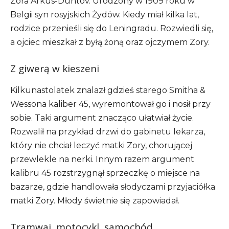
Zora Arkus-Duntov. Urodzony w 1909 roku w
Belgii syn rosyjskich Żydów. Kiedy miał kilka lat,
rodzice przenieśli się do Leningradu. Rozwiedli się,
a ojciec mieszkał z byłą żoną oraz ojczymem Zory.
Z giwerą w kieszeni
Kilkunastolatek znalazł gdzieś starego Smitha &
Wessona kaliber 45, wyremontował go i nosił przy
sobie. Taki argument znacząco ułatwiał życie.
Rozwalił na przykład drzwi do gabinetu lekarza,
który nie chciał leczyć matki Zory, chorującej
przewlekle na nerki. Innym razem argument
kalibru 45 rozstrzygnął sprzeczkę o miejsce na
bazarze, gdzie handlowała słodyczami przyjaciółka
matki Zory. Młody świetnie się zapowiadał.
Tramwaj, motocykl, samochód