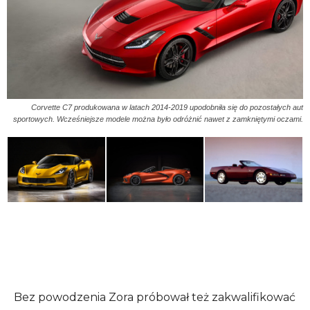
Corvette C7 produkowana w latach 2014-2019 upodobniła się do pozostałych aut
sportowych. Wcześniejsze modele można było odróżnić nawet z zamkniętymi oczami.
Bez powodzenia Zora próbował też zakwalifikować