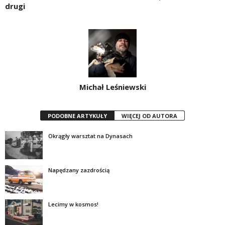
drugi
Michał Leśniewski
PODOBNE ARTYKUŁY
WIĘCEJ OD AUTORA
Okrągły warsztat na Dynasach
Napędzany zazdrością
Lecimy w kosmos!