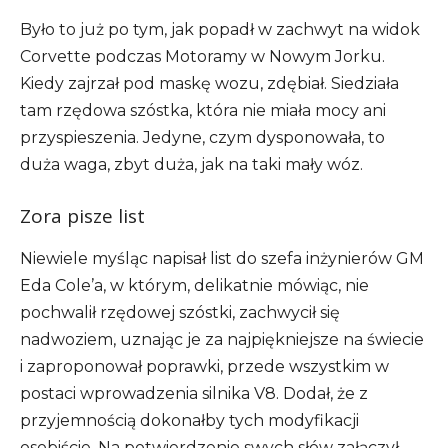
Było to już po tym, jak popadł w zachwyt na widok
Corvette podczas Motoramy w Nowym Jorku.
Kiedy zajrzał pod maskę wozu, zdębiał. Siedziała
tam rzędowa szóstka, która nie miała mocy ani
przyspieszenia. Jedyne, czym dysponowała, to
duża waga, zbyt duża, jak na taki mały wóz.
Zora pisze list
Niewiele myśląc napisał list do szefa inżynierów GM
Eda Cole’a, w którym, delikatnie mówiąc, nie
pochwalił rzędowej szóstki, zachwycił się
nadwoziem, uznając je za najpiękniejsze na świecie
i zaproponował poprawki, przede wszystkim w
postaci wprowadzenia silnika V8. Dodał, że z
przyjemnością dokonałby tych modyfikacji
osobiście. Na potwierdzenie swych słów załączył