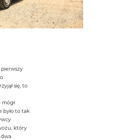
z pierwszy
go
jął się, to
e mógł
 było to tak
bywcy
ozu, który
y dwa