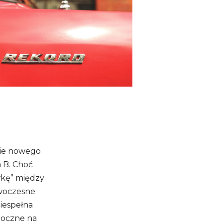
nie nowego
 B. Choć
ówkę” między
owoczesne
niespełna
idoczne na