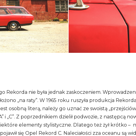
go Rekorda nie była jednak zaskoczeniem. Wprowadze
ożono „na raty”. W 1965 roku ruszyła produkcja Rekorda
est osobną literą, należy go uznać ze swoistą „przejści
A” i „C”. Z poprzednikiem dzielił podwozie, z następcą n
 niektóre elementy stylistyczne. Dlatego też żył krótko – 
 pojawił się Opel Rekord C. Naleciałości zza oceanu są w