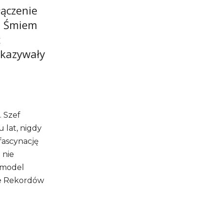
łączenie
. Śmiem
ż
okazywały
. Szef
 lat, nigdy
 fascynację
 nie
n model
cje Rekordów