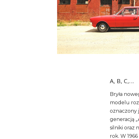
A, B, C,…
Bryła nowe
modelu rozł
oznaczony j
generacją „
silniki oraz
rok. W 1966