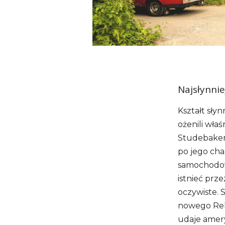
Najsłynnie
Kształt słyn
ożenili wła
Studebakera
po jego cha
samochodowy
istnieć prz
oczywiste. 
nowego Rek
udaje amer