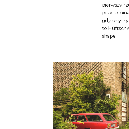
pierwszy rzu
przypomina 
gdy usłyszy
to Hüftschw
shape