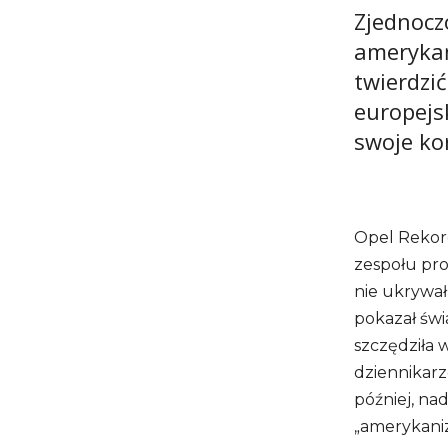
Zjednocz
amerykań
twierdzić
europejs
swoje ko
Opel Rekord
zespołu pro
nie ukrywał,
pokazał świ
szczędziła w
dziennikarze
później, nad
„amerykaniz