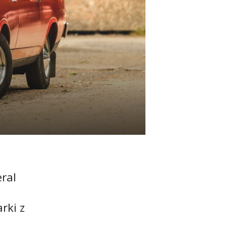
eral
rki z