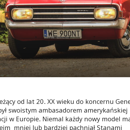
leżący od lat 20. XX wieku do koncernu Gen
był swoistym ambasadorem amerykańskiej
cji w Europie. Niemal każdy nowy model ma
eim mniej lub bardziej pachniał Stanami