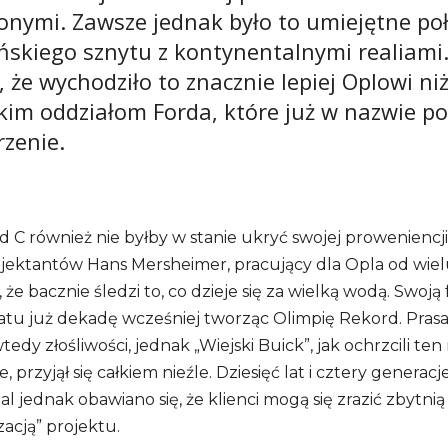
onymi. Zawsze jednak było to umiejętne po
skiego sznytu z kontynentalnymi realiami
, że wychodziło to znacznie lepiej Oplowi ni
kim oddziałom Forda, które już w nazwie p
rzenie.
 C również nie byłby w stanie ukryć swojej proweniencji
jektantów Hans Mersheimer, pracujący dla Opla od wielu
 że bacznie śledzi to, co dzieje się za wielką wodą. Swoją
atu już dekadę wcześniej tworząc Olimpię Rekord. Prasa
tedy złośliwości, jednak „Wiejski Buick”, jak ochrzcili te
, przyjął się całkiem nieźle. Dziesięć lat i cztery genera
al jednak obawiano się, że klienci mogą się zrazić zbytnią
acją” projektu.