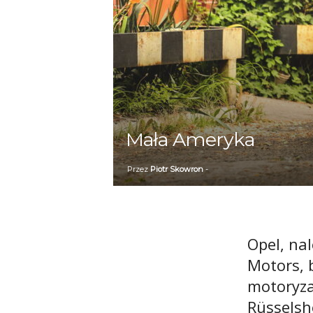
Mała Ameryka
Przez
Piotr Skowron
-
Opel, na
Motors, 
motoryza
Rüsselsh