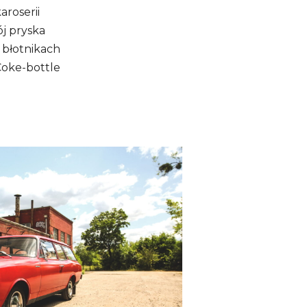
aroserii
ój pryska
 błotnikach
Coke-bottle