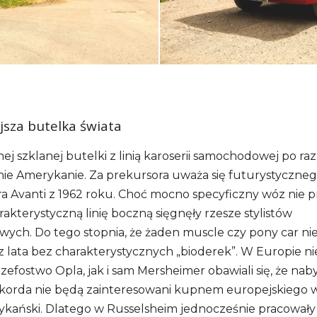
jsza butelka świata
nej szklanej butelki z linią karoserii samochodowej po ra
śnie Amerykanie. Za prekursora uważa się futurystyczne
 Avanti z 1962 roku. Choć mocno specyficzny wóz nie przy
rakterystyczną linię boczną sięgnęły rzesze stylistów
ch. Do tego stopnia, że żaden muscle czy pony car ni
ez lata bez charakterystycznych „bioderek”. W Europie nie
Szefostwo Opla, jak i sam Mersheimer obawiali się, że na
orda nie będą zainteresowani kupnem europejskiego w
ykański. Dlatego w Russelsheim jednocześnie pracował