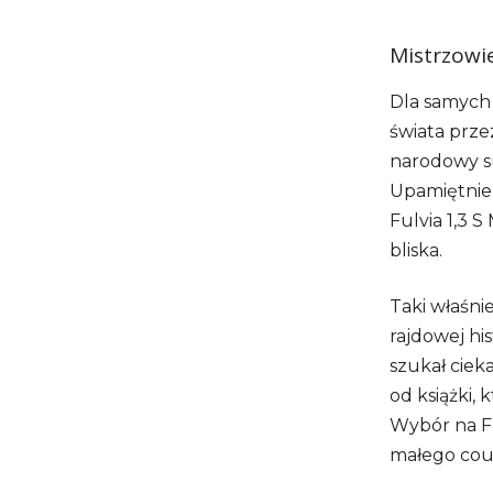
Mistrzowi
Dla samych 
świata prz
narodowy su
Upamiętnien
Fulvia 1,3 
bliska.
Taki właśni
rajdowej his
szukał ciek
od książki, 
Wybór na Fu
małego coup