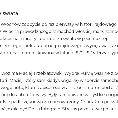
e świata
Włochów zdobycie po raz pierwszy w historii rajdowego
ez Włocha prowadzącego samochód włoskiej marki stano
kces na miarę tytułu mistrza świata w piłce nożnej.
iem tego spektakularnego rajdowego zwycięstwa stała 
S Montecarlo produkowana w latach 1972-1973. Przyjrzyjmy
e wóz ma Maciej Trzebiatowski. Wybrał Fulvię właśnie z
torii. Maciej, który sam kiedyś ścigał się w sporcie samo
awego auta, które zapisało się w annałach motorsportu. Z
którą dostał od żony Izy. Były tam opisane wszystkie coupé
lvię padł częściowo za namową żony. Chociaż na począ
é, miała być Delta Integrale. Stratos pozostawał poza z