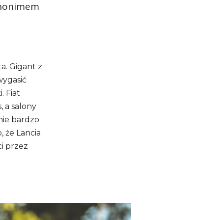
synonimem
a. Gigant z
wygasić
 Fiat
, a salony
nie bardzo
, że Lancia
i przez