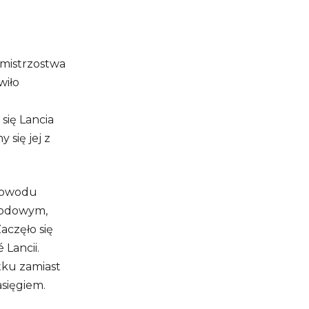
 mistrzostwa
wiło
się Lancia
 się jej z
 powodu
chodowym,
aczęło się
 Lancii.
tku zamiast
asięgiem.