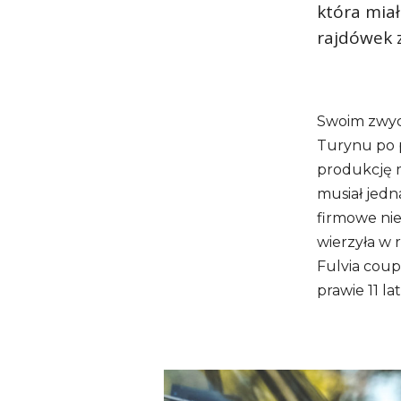
która mia
rajdówek z
Swoim zwyci
Turynu po p
produkcję m
musiał jedn
firmowe nie
wierzyła w 
Fulvia coup
prawie 11 la