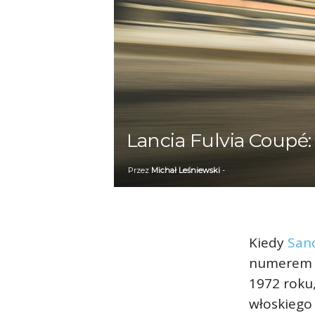
Lancia Fulvia Coupé:
Przez
Michał Leśniewski
-
Kiedy
San
numerem 1
1972 roku,
włoskiego