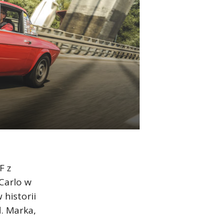
F z
Carlo w
 historii
. Marka,