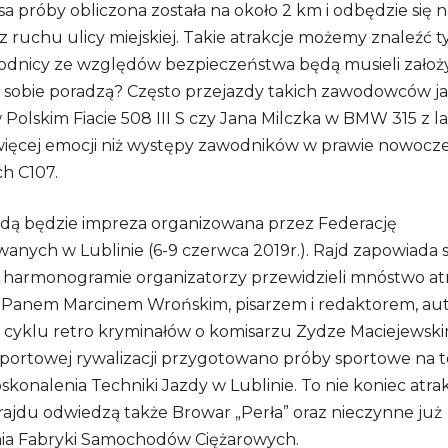
asa próby obliczona została na około 2 km i odbędzie się 
z ruchu ulicy miejskiej. Takie atrakcje możemy znaleźć t
dnicy ze względów bezpieczeństwa będą musieli założyć
 sobie poradzą? Często przejazdy takich zawodowców ja
Polskim Fiacie 508 III S czy Jana Milczka w BMW 315 z la
ięcej emocji niż występy zawodników w prawie nowocz
h C107.
ndą będzie impreza organizowana przez Federację
nych w Lublinie (6-9 czerwca 2019r.). Rajd zapowiada s
 harmonogramie organizatorzy przewidzieli mnóstwo atr
z Panem Marcinem Wrońskim, pisarzem i redaktorem, a
 cyklu retro kryminałów o komisarzu Zydze Maciejewski
portowej rywalizacji przygotowano próby sportowe na t
konalenia Techniki Jazdy w Lublinie. To nie koniec atrakc
rajdu odwiedzą także Browar „Perła” oraz nieczynne już
a Fabryki Samochodów Ciężarowych.