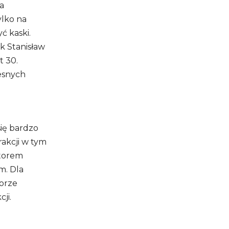
na
ylko na
 kaski.
k Stanisław
t 30.
esnych
ię bardzo
akcji w tym
utorem
m. Dla
orze
ji.