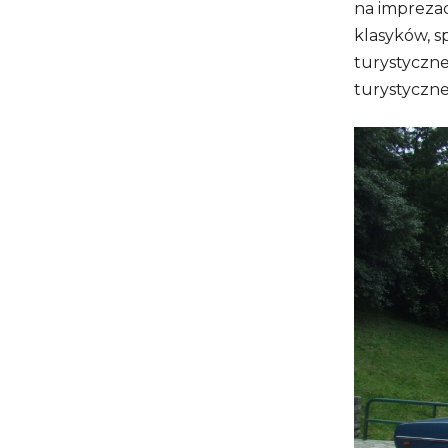
na impreza
klasyków, s
turystyczne
turystyczn