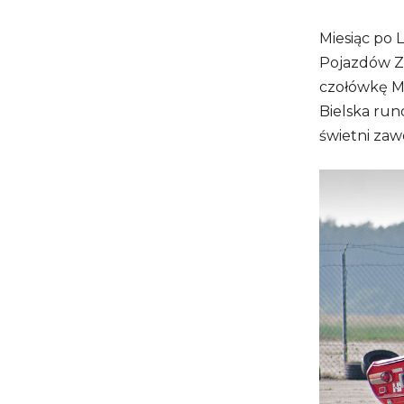
Miesiąc po 
Pojazdów Z
czołówkę MP
Bielska run
świetni zaw