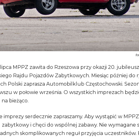
fo
lipca MPPZ zawita do Rzeszowa przy okazji 20. jubileu
ego Rajdu Pojazdów Zabytkowych. Miesiąc później do ry
ach Polski zaprasza Automobilklub Częstochowski. Sezo
owszu w połowie września. O wszystkich imprezach będz
na bieżąco.
ie imprezy serdecznie zapraszamy. Aby wystąpić w MPPZ
 zabytkowy i chęci do wspólnej zabawy. Nie wymagane są
żadnych skomplikowanych reguł przyjęcia uczestników. P