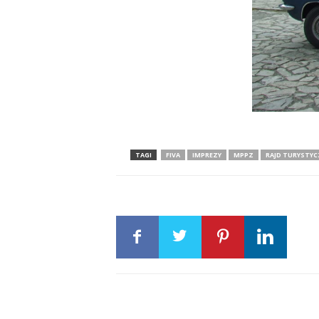
TAGI
FIVA
IMPREZY
MPPZ
RAJD TURYSTYC