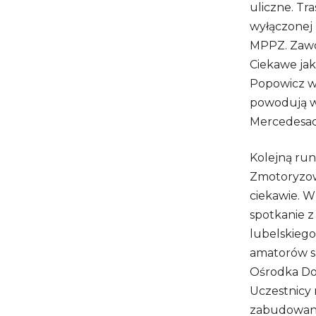
uliczne. Tr
wyłączonej 
MPPZ. Zawo
Ciekawe jak
Popowicz w 
powodują w
Mercedesac
Kolejną ru
Zmotoryzowa
ciekawie. W
spotkanie 
lubelskiego
amatorów s
Ośrodka Dos
Uczestnicy 
zabudowani