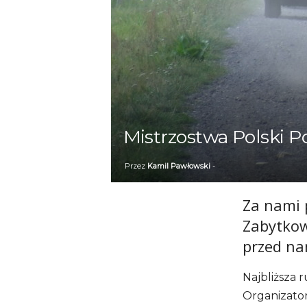
Mistrzostwa Polski 
Przez
Kamil Pawłowski
-
Za nami 
Zabytkow
przed na
Najbliższa 
Organizator