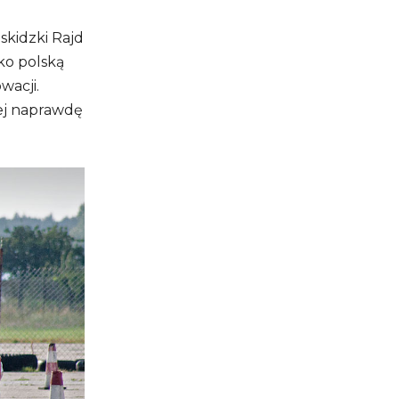
skidzki Rajd
ko polską
wacji.
iej naprawdę