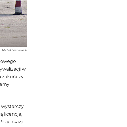
t. Michał Leśniewski
szowego
walizacji w
n zakończy
iemy
 wystarczy
 licencje,
rzy okazji