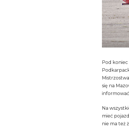
Pod koniec 
Podkarpacki
Mistrzostw
się na Maz
informować 
Na wszystk
mieć pojazd
nie ma też 