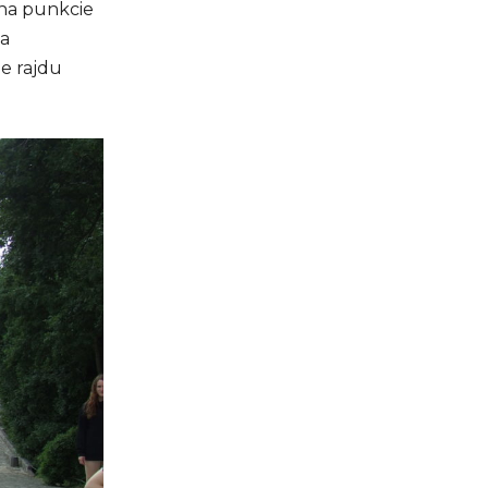
na punkcie
ca
ie rajdu