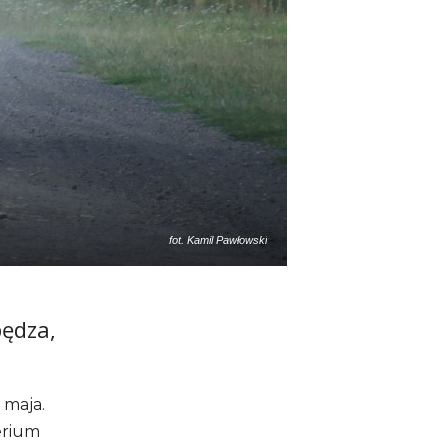
fot. Kamil Pawłowski
pędza,
 maja.
erium