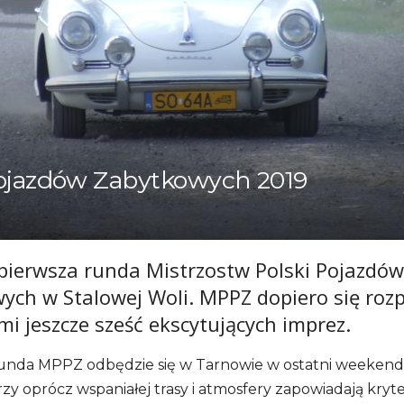
Pojazdów Zabytkowych 2019
pierwsza runda Mistrzostw Polski Pojazdów
ych w Stalowej Woli. MPPZ dopiero się roz
mi jeszcze sześć ekscytujących imprez.
runda MPPZ odbędzie się w Tarnowie w ostatni weekend
zy oprócz wspaniałej trasy i atmosfery zapowiadają kryt