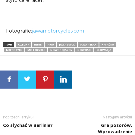
stylu cafe racer.
Fotografie:
jawamotorcycles.com
TAGI
CZECHY
INDIE
JAWA
JAWA 300CL
JAWA PERAK
KÝVAČKA
MOTOCYKL
MOTOCYKLE
NOWE POJAZDY
NOWOŚCI
SŁOWACJA
Poprzedni artykuł
Następny artykuł
Co słychać w Berlinie?
Gra pozorów.
Wprowadzenie