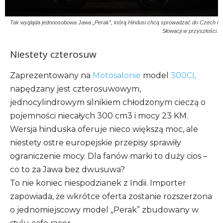
Tak wygląda jednoosobowa Jawa „Perak”, którą Hindusi chcą sprowadzać do Czech i
Słowacji w przyszłości.
Niestety czterosuw
Zaprezentowany na
Motosalonie
model
300CL
napędzany jest czterosuwowym,
jednocylindrowym silnikiem chłodzonym cieczą o
pojemności niecałych 300 cm3 i mocy 23 KM.
Wersja hinduska oferuje nieco większą moc, ale
niestety ostre europejskie przepisy sprawiły
ograniczenie mocy. Dla fanów marki to duży cios –
co to za Jawa bez dwusuwa?
To nie koniec niespodzianek z Indii. Importer
zapowiada, że wkrótce oferta zostanie rozszerzona
o jednomiejscowy model „Perak” zbudowany w