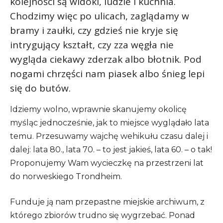
kolejności są widoki, ludzie i kuchnia.
Chodzimy więc po ulicach, zaglądamy w
bramy i zaułki, czy gdzieś nie kryje się
intrygujący kształt, czy zza węgła nie
wygląda ciekawy zderzak albo błotnik. Pod
nogami chrzęści nam piasek albo śnieg lepi
się do butów.
Idziemy wolno, wprawnie skanujemy okolicę
myśląc jednocześnie, jak to miejsce wyglądało lata
temu. Przesuwamy wajchę wehikułu czasu dalej i
dalej: lata 80., lata 70. – to jest jakieś, lata 60. – o tak!
Proponujemy Wam wycieczkę na przestrzeni lat
do norweskiego Trondheim.
Funduje ją nam przepastne miejskie archiwum, z
którego zbiorów trudno się wygrzebać. Ponad