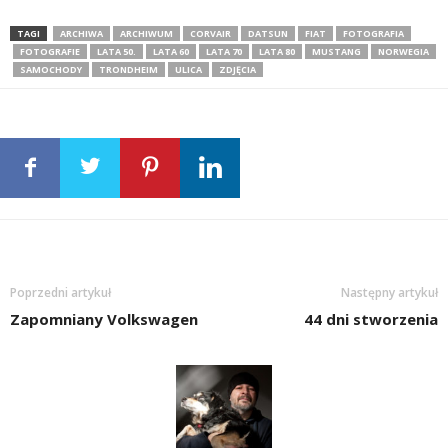
TAGI
ARCHIWA
ARCHIWUM
CORVAIR
DATSUN
FIAT
FOTOGRAFIA
FOTOGRAFIE
LATA 50.
LATA 60
LATA 70
LATA 80
MUSTANG
NORWEGIA
SAMOCHODY
TRONDHEIM
ULICA
ZDJĘCIA
Poprzedni artykuł
Następny artykuł
Zapomniany Volkswagen
44 dni stworzenia