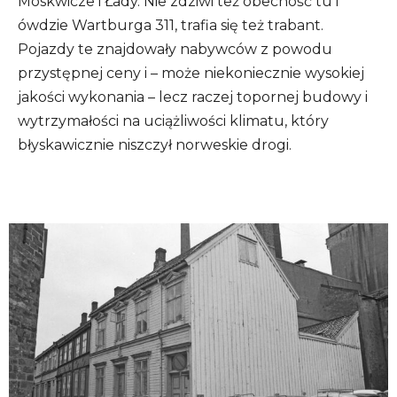
Moskwicze i Łady. Nie zdziwi też obecność tu i
ówdzie Wartburga 311, trafia się też trabant.
Pojazdy te znajdowały nabywców z powodu
przystępnej ceny i – może niekoniecznie wysokiej
jakości wykonania – lecz raczej topornej budowy i
wytrzymałości na uciążliwości klimatu, który
błyskawicznie niszczył norweskie drogi.