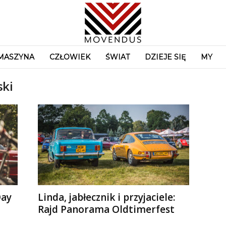
MASZYNA
CZŁOWIEK
ŚWIAT
DZIEJE SIĘ
MY
ski
Day
Linda, jabłecznik i przyjaciele:
Rajd Panorama Oldtimerfest