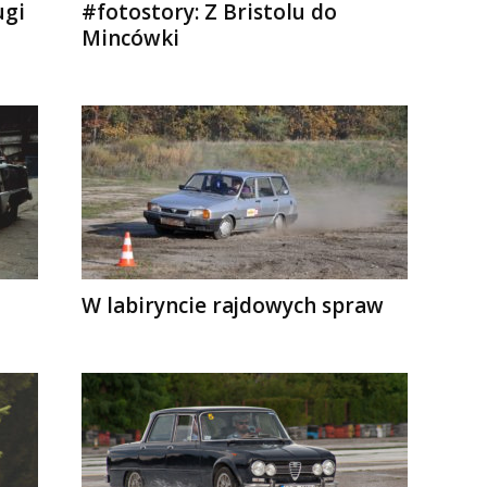
ugi
#fotostory: Z Bristolu do
Mincówki
W labiryncie rajdowych spraw