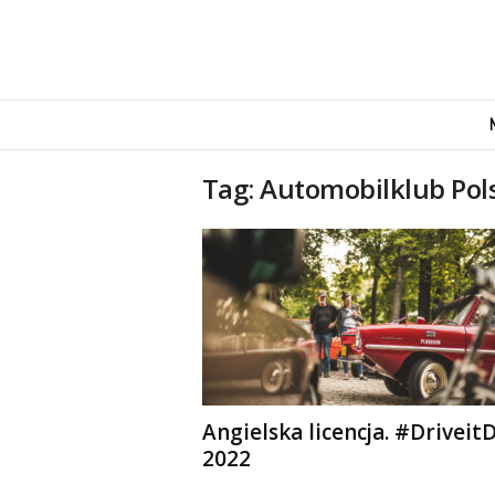
M
o
v
e
Tag: Automobilklub Pol
n
d
u
s
Angielska licencja. #Driveit
2022