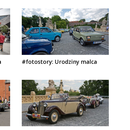
a
#fotostory: Urodziny malca